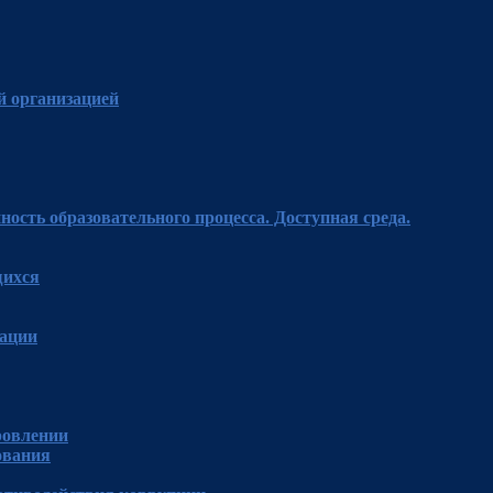
й организацией
ость образовательного процесса. Доступная среда.
щихся
зации
ровлении
ования