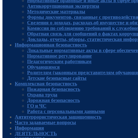
Нормативные правовые и иные акты в сфере пр
Антикоррупционная экспертиза
Методические материалы
Формы документов, связанные с противодействи
Сведения о доходах, расходах,об имуществе и об
Комиссия по соблюдению требований к служебно
Обратная связь для сообщений о фактах корруп
Доклады, отчеты, обзоры, статистическая инфо
Информационная безопастность
Локальные нормативные акты в сфере обеспече
Нормативное регулирование
Педагогическим работникам
Обучающимся
Родителям (законным представителям обучающи
Детские безопасные сайты
Комплексная безопастность
Пожарная безопасность
Охрана труда
Дорожная безопасность
ГО и ЧС
Работа с персональными данными
Антитеррористическая защищенность
Часто задаваемые вопросы
Информация
ДЕЯТЕЛЬНОСТЬ