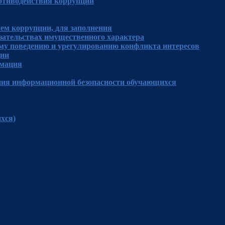
отиводействия коррупции
ем коррупции, для заполнения
язательствах имущественного характера
му поведению и урегулированию конфликта интересов
ции
рмация
ния информационной безопасности обучающихся
хся)