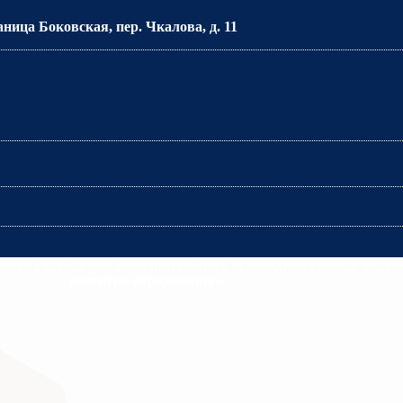
аница Боковская, пер. Чкалова, д. 11
много учреждения дополнительного профессионального образ
развития образования».