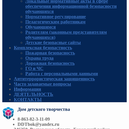
Локальные нормативные акты в сфере
обеспечения информационной безопасности
обучающихся
Нормативное регулирование
Педагогическим работникам
Обучающимся
Родителям (законным представителям
обучающихся)
Детские безопасные сайты
Комплексная безопастность
Пожарная безопасность
Охрана труда
Дорожная безопасность
ГО и ЧС
Работа с персональными данными
Антитеррористическая защищенность
Часто задаваемые вопросы
Информация
ДЕЯТЕЛЬНОСТЬ
КОНТАКТЫ
Дом детского творчества
8-863-82-3-11-09
DDTbok@yandex.ru