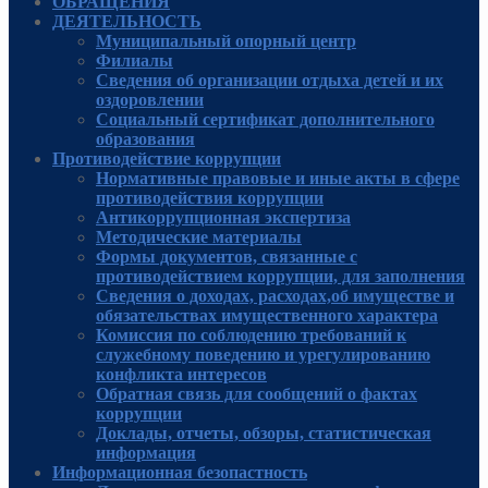
ОБРАЩЕНИЯ
ДЕЯТЕЛЬНОСТЬ
Муниципальный опорный центр
Филиалы
Сведения об организации отдыха детей и их
оздоровлении
Социальный сертификат дополнительного
образования
Противодействие коррупции
Нормативные правовые и иные акты в сфере
противодействия коррупции
Антикоррупционная экспертиза
Методические материалы
Формы документов, связанные с
противодействием коррупции, для заполнения
Сведения о доходах, расходах,об имуществе и
обязательствах имущественного характера
Комиссия по соблюдению требований к
служебному поведению и урегулированию
конфликта интересов
Обратная связь для сообщений о фактах
коррупции
Доклады, отчеты, обзоры, статистическая
информация
Информационная безопастность