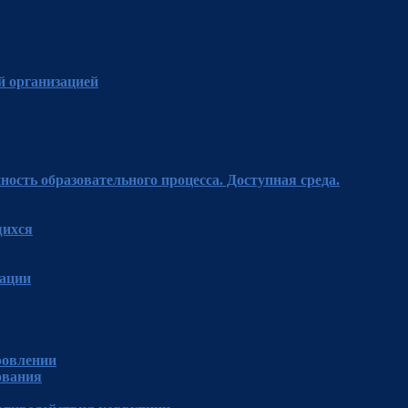
й организацией
ость образовательного процесса. Доступная среда.
щихся
зации
ровлении
ования