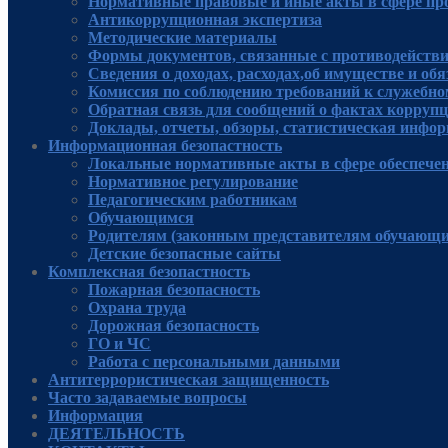
Нормативные правовые и иные акты в сфере пр
Антикоррупционная экспертиза
Методические материалы
Формы документов, связанные с противодействи
Сведения о доходах, расходах,об имуществе и об
Комиссия по соблюдению требований к служебно
Обратная связь для сообщений о фактах корруп
Доклады, отчеты, обзоры, статистическая инфо
Информационная безопастность
Локальные нормативные акты в сфере обеспече
Нормативное регулирование
Педагогическим работникам
Обучающимся
Родителям (законным представителям обучающи
Детские безопасные сайты
Комплексная безопастность
Пожарная безопасность
Охрана труда
Дорожная безопасность
ГО и ЧС
Работа с персональными данными
Антитеррористическая защищенность
Часто задаваемые вопросы
Информация
ДЕЯТЕЛЬНОСТЬ