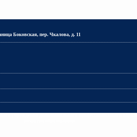
аница Боковская, пер. Чкалова, д. 11
много учреждения дополнительного профессионального образ
развития образования».