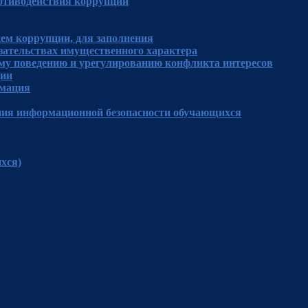
отиводействия коррупции
ем коррупции, для заполнения
язательствах имущественного характера
му поведению и урегулированию конфликта интересов
ции
рмация
ния информационной безопасности обучающихся
хся)