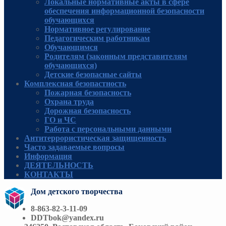
Локальные нормативные акты в сфере
обеспечения информационной безопасности
обучающихся
Нормативное регулирование
Педагогическим работникам
Обучающимся
Родителям (законным представителям
обучающихся)
Детские безопасные сайты
Комплексная безопастность
Пожарная безопасность
Охрана труда
Дорожная безопасность
ГО и ЧС
Работа с персональными данными
Антитеррористическая защищенность
Часто задаваемые вопросы
Информация
ДЕЯТЕЛЬНОСТЬ
КОНТАКТЫ
Дом детского творчества
8-863-82-3-11-09
DDTbok@yandex.ru