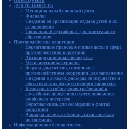
ОБРАЩЕНИЯ
ДЕЯТЕЛЬНОСТЬ
Муниципальный опорный центр
Филиалы
Сведения об организации отдыха детей и их
оздоровлении
Социальный сертификат дополнительного
образования
Противодействие коррупции
Нормативные правовые и иные акты в сфере
противодействия коррупции
Антикоррупционная экспертиза
Методические материалы
Формы документов, связанные с
противодействием коррупции, для заполнения
Сведения о доходах, расходах,об имуществе и
обязательствах имущественного характера
Комиссия по соблюдению требований к
служебному поведению и урегулированию
конфликта интересов
Обратная связь для сообщений о фактах
коррупции
Доклады, отчеты, обзоры, статистическая
информация
Информационная безопастность