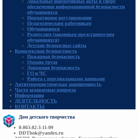
Локальные нормативные акты в сфере
обеспечения информационной безопасности
обучающихся
Нормативное регулирование
Педагогическим работникам
Обучающимся
Родителям (законным представителям
обучающихся)
Детские безопасные сайты
Комплексная безопастность
Пожарная безопасность
Охрана труда
Дорожная безопасность
ГО и ЧС
Работа с персональными данными
Антитеррористическая защищенность
Часто задаваемые вопросы
Информация
ДЕЯТЕЛЬНОСТЬ
КОНТАКТЫ
Дом детского творчества
8-863-82-3-11-09
DDTbok@yandex.ru