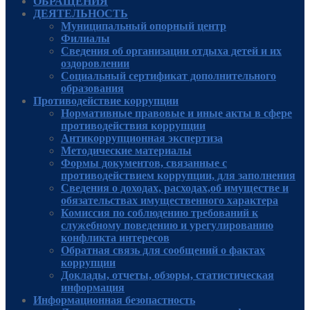
ОБРАЩЕНИЯ
ДЕЯТЕЛЬНОСТЬ
Муниципальный опорный центр
Филиалы
Сведения об организации отдыха детей и их
оздоровлении
Социальный сертификат дополнительного
образования
Противодействие коррупции
Нормативные правовые и иные акты в сфере
противодействия коррупции
Антикоррупционная экспертиза
Методические материалы
Формы документов, связанные с
противодействием коррупции, для заполнения
Сведения о доходах, расходах,об имуществе и
обязательствах имущественного характера
Комиссия по соблюдению требований к
служебному поведению и урегулированию
конфликта интересов
Обратная связь для сообщений о фактах
коррупции
Доклады, отчеты, обзоры, статистическая
информация
Информационная безопастность