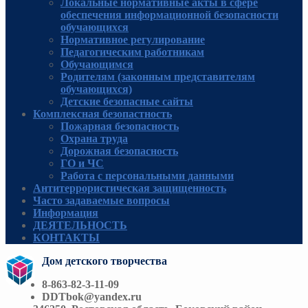
Локальные нормативные акты в сфере
обеспечения информационной безопасности
обучающихся
Нормативное регулирование
Педагогическим работникам
Обучающимся
Родителям (законным представителям
обучающихся)
Детские безопасные сайты
Комплексная безопастность
Пожарная безопасность
Охрана труда
Дорожная безопасность
ГО и ЧС
Работа с персональными данными
Антитеррористическая защищенность
Часто задаваемые вопросы
Информация
ДЕЯТЕЛЬНОСТЬ
КОНТАКТЫ
Дом детского творчества
8-863-82-3-11-09
DDTbok@yandex.ru