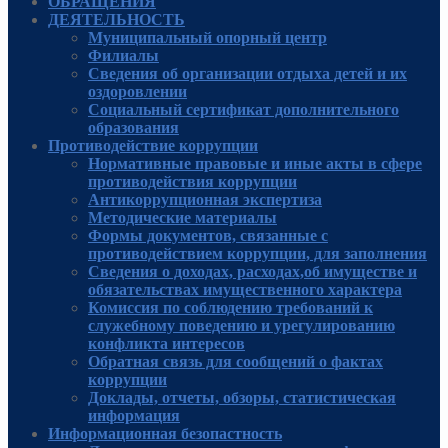
ОБРАЩЕНИЯ
ДЕЯТЕЛЬНОСТЬ
Муниципальный опорный центр
Филиалы
Сведения об организации отдыха детей и их
оздоровлении
Социальный сертификат дополнительного
образования
Противодействие коррупции
Нормативные правовые и иные акты в сфере
противодействия коррупции
Антикоррупционная экспертиза
Методические материалы
Формы документов, связанные с
противодействием коррупции, для заполнения
Сведения о доходах, расходах,об имуществе и
обязательствах имущественного характера
Комиссия по соблюдению требований к
служебному поведению и урегулированию
конфликта интересов
Обратная связь для сообщений о фактах
коррупции
Доклады, отчеты, обзоры, статистическая
информация
Информационная безопастность