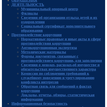
ОБРАЩЕНИЯ
ДЕЯТЕЛЬНОСТЬ
Муниципальный опорный центр
Филиалы
Сведения об организации отдыха детей и их
оздоровлении
Социальный сертификат дополнительного
образования
Противодействие коррупции
Нормативные правовые и иные акты в сфере
противодействия коррупции
Антикоррупционная экспертиза
Методические материалы
Формы документов, связанные с
противодействием коррупции, для заполнения
Сведения о доходах, расходах,об имуществе и
обязательствах имущественного характера
Комиссия по соблюдению требований к
служебному поведению и урегулированию
конфликта интересов
Обратная связь для сообщений о фактах
коррупции
Доклады, отчеты, обзоры, статистическая
информация
Информационная безопастность