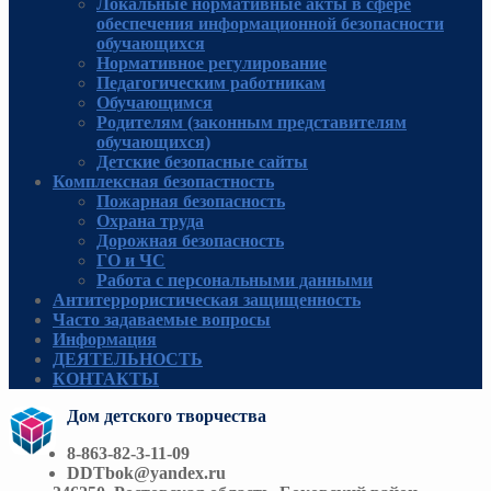
Локальные нормативные акты в сфере
обеспечения информационной безопасности
обучающихся
Нормативное регулирование
Педагогическим работникам
Обучающимся
Родителям (законным представителям
обучающихся)
Детские безопасные сайты
Комплексная безопастность
Пожарная безопасность
Охрана труда
Дорожная безопасность
ГО и ЧС
Работа с персональными данными
Антитеррористическая защищенность
Часто задаваемые вопросы
Информация
ДЕЯТЕЛЬНОСТЬ
КОНТАКТЫ
Дом детского творчества
8-863-82-3-11-09
DDTbok@yandex.ru