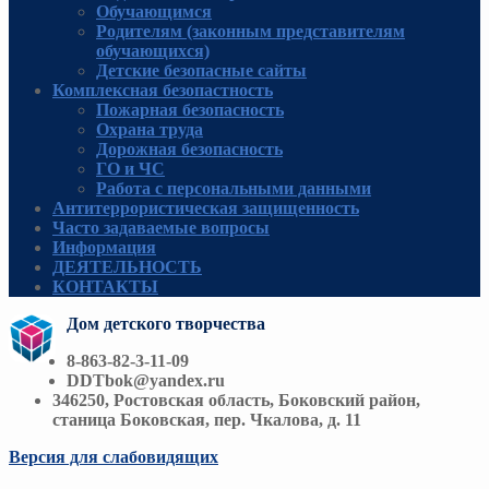
Обучающимся
Родителям (законным представителям
обучающихся)
Детские безопасные сайты
Комплексная безопастность
Пожарная безопасность
Охрана труда
Дорожная безопасность
ГО и ЧС
Работа с персональными данными
Антитеррористическая защищенность
Часто задаваемые вопросы
Информация
ДЕЯТЕЛЬНОСТЬ
КОНТАКТЫ
Дом детского творчества
8-863-82-3-11-09
DDTbok@yandex.ru
346250, Ростовская область, Боковский район,
станица Боковская, пер. Чкалова, д. 11
Версия для слабовидящих