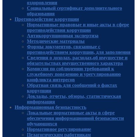
оздоровлении
Социальный сертификат дополнительного
образования
Противодействие коррупции
Нормативные правовые и иные акты в сфере
противодействия коррупции
Антикоррупционная экспертиза
Методические материалы
Формы документов, связанные с
противодействием коррупции, для заполнения
Сведения о доходах, расходах,об имуществе и
обязательствах имущественного характера
Комиссия по соблюдению требований к
служебному поведению и урегулированию
конфликта интересов
Обратная связь для сообщений о фактах
коррупции
Доклады, отчеты, обзоры, статистическая
информация
Информационная безопастность
Локальные нормативные акты в сфере
обеспечения информационной безопасности
обучающихся
Нормативное регулирование
Педагогическим работникам