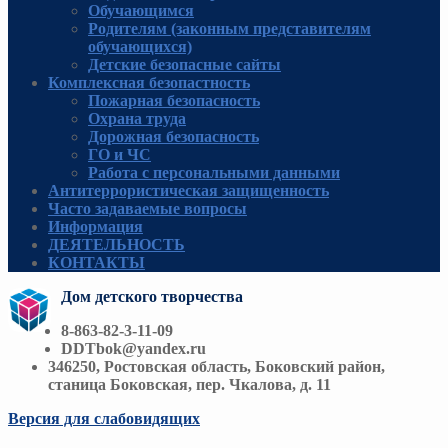
Обучающимся
Родителям (законным представителям
обучающихся)
Детские безопасные сайты
Комплексная безопастность
Пожарная безопасность
Охрана труда
Дорожная безопасность
ГО и ЧС
Работа с персональными данными
Антитеррористическая защищенность
Часто задаваемые вопросы
Информация
ДЕЯТЕЛЬНОСТЬ
КОНТАКТЫ
Дом детского творчества
8-863-82-3-11-09
DDTbok@yandex.ru
346250, Ростовская область, Боковский район,
станица Боковская, пер. Чкалова, д. 11
Версия для слабовидящих