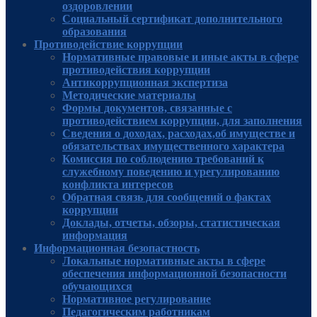
оздоровлении
Социальный сертификат дополнительного
образования
Противодействие коррупции
Нормативные правовые и иные акты в сфере
противодействия коррупции
Антикоррупционная экспертиза
Методические материалы
Формы документов, связанные с
противодействием коррупции, для заполнения
Сведения о доходах, расходах,об имуществе и
обязательствах имущественного характера
Комиссия по соблюдению требований к
служебному поведению и урегулированию
конфликта интересов
Обратная связь для сообщений о фактах
коррупции
Доклады, отчеты, обзоры, статистическая
информация
Информационная безопастность
Локальные нормативные акты в сфере
обеспечения информационной безопасности
обучающихся
Нормативное регулирование
Педагогическим работникам