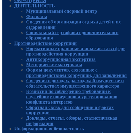
ОБРАЩЕНИЯ
ДЕЯТЕЛЬНОСТЬ
Муниципальный опорный центр
Филиалы
Сведения об организации отдыха детей и их
оздоровлении
Социальный сертификат дополнительного
образования
Противодействие коррупции
Нормативные правовые и иные акты в сфере
противодействия коррупции
Антикоррупционная экспертиза
Методические материалы
Формы документов, связанные с
противодействием коррупции, для заполнения
Сведения о доходах, расходах,об имуществе и
обязательствах имущественного характера
Комиссия по соблюдению требований к
служебному поведению и урегулированию
конфликта интересов
Обратная связь для сообщений о фактах
коррупции
Доклады, отчеты, обзоры, статистическая
информация
Информационная безопастность