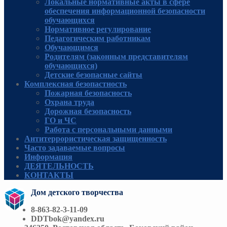
Локальные нормативные акты в сфере
обеспечения информационной безопасности
обучающихся
Нормативное регулирование
Педагогическим работникам
Обучающимся
Родителям (законным представителям
обучающихся)
Детские безопасные сайты
Комплексная безопастность
Пожарная безопасность
Охрана труда
Дорожная безопасность
ГО и ЧС
Работа с персональными данными
Антитеррористическая защищенность
Часто задаваемые вопросы
Информация
ДЕЯТЕЛЬНОСТЬ
КОНТАКТЫ
Дом детского творчества
8-863-82-3-11-09
DDTbok@yandex.ru